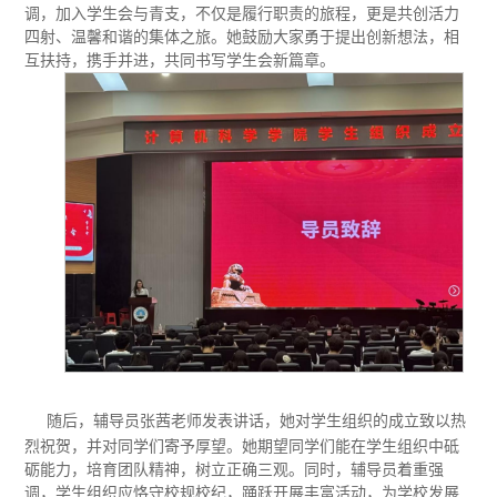
调，加入学生会与青支，不仅是履行职责的旅程，更是共创活力
四射、温馨和谐的集体之旅。她鼓励大家勇于提出创新想法，相
互扶持，携手并进，共同书写学生会新篇章。
随后，辅导员张茜老师发表讲话，
她
对学生组织的成立致以热
烈祝贺，并对同学们寄予厚望。
她
期望同学们能在学生组织中砥
砺能力，培育团队精神，树立正确三观。同时，辅导员着重强
调，学生组织应恪守校规校纪，踊跃开展丰富活动，为学校发展