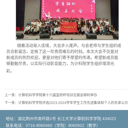
随着活动渐入佳境，大会步入尾声。与会老师与学生组织成
员合影留念，定格了这一珍贵而难忘的时刻。本次大会不仅是对
新成员的热烈欢迎，更是对他们寄予厚望的传递。希望新成员能
够勤勉尽责，以实际行动彰显能力，为计科院学生组织增添光
彩。
上一条：
计算机科学学院第十六届蓝桥杯培训见面会顺利举办
下一条：
计算机科学学院评选2023-2024学年学生工作先进集体和个人的名单公示
地址：湖北荆州市南环路1号 长江大学计算机科学学院 434023
联系电话：0716-8060460（学院）8060922（教学）