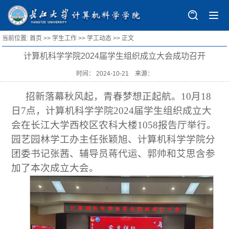
当前位置:
首页
>>
学生工作
>>
学工动态
>> 正文
首页
计算机科学学院2024届学生组织成立大会成功召开
学院概况
时间： 2024-10-21 来源：
学院简介
师资队伍
历史沿革
招新落幕秋风起，青春梦想正起航。10月18
师资概况
规章制度
日7点，计算机科学学院2024届学生组织成立大
组织结构
导师风采
管理制度
人才培养
会在长江大学西校区农科大楼1058报告厅举行。
现任领导
教师主页
办事指南
本科生培养
园艺园林学工办主任张颖旭、计算机科学学院分
科学研究
行政及教育部门
人才招聘
团委书记张茜、辅导员蒋代运、郭帅和艾思含参
表格下载
研究生教育
研究机构
学生工作
加了本次成立大会。
专门委员会
国际化教育
研究方向
学工动态
党建工会
学院院徽
科研项目
就业信息
党建动态
学科竞赛
论文专著
学子风采
党员发展
竞赛目录
招生专栏