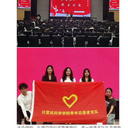
成果获奖
历届学生
工会活动
优秀案例
招生动态
合作交流
相关政策
学院简介
最新资讯
师资状况
导师介绍
专业介绍
学生竞赛
缤纷校园
就业升学
学子风采
优秀毕业生
大会伊始，队旗交接仪式隆重举行。老一届青支队队员将象