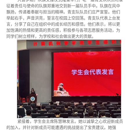
征着责任与使命的队旗郑重地交到新一届队员手中。队旗在风中
飘扬，传递着奉献与担当的精神。青支队队员们庄严宣誓。他们
举起右手，声音洪亮，誓言在校园上空回荡。青支队代表上台发
言，分享了自己在组织中的成长经历和感悟。他们表示，将以更
加饱满的热情和更高的责任感，积极参与各项志愿服务活动，为
同学们树立榜样，为学校和社会做出更大的贡献。
紧接着，学生会主席陈慧琳
发言
。
她以诚挚之心欢迎新成员
的加入，并针对新成员可能遭遇的挑战提出了宝贵建议。
她
强