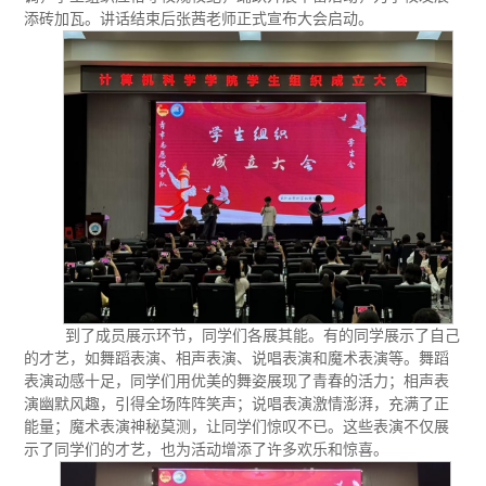
添砖加瓦。
讲话结束后
张茜老师正式宣布大会启动。
到了
成员展示环节，同学们各展其能。有的同学展示了自己
的才艺，如舞蹈表演、相声表演、说唱表演和魔术表演等。舞蹈
表演动感十足，同学们用优美的舞姿展现了青春的活力；相声表
演幽默风趣，引得全场阵阵笑声；说唱表演激情澎湃，充满了正
能量；魔术表演神秘莫测，让同学们惊叹不已。这些表演不仅展
示了同学们的才艺，也为活动增添了许多欢乐和惊喜。