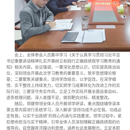
成果获奖
历届学生
工会活动
优秀案例
招生动态
合作交流
相关政策
学院简介
最新资讯
师资状况
导师介绍
专业介绍
学生竞赛
会上，全体参会人员集中学习《关于认真学习贯彻习近平总
缤纷校园
书记重要讲话精神扎实开展树立和践行正确政绩观学习教育的通
知》相关内容。会议强调，一要深化思想认识，切实提高政治站
就业升学
位，深刻领会开展此次学习教育的重要意义，筑牢思想理论根
基；二要聚焦关键重点，坚持学改结合、以学促改，在深学细
学子风采
悟、实干整改上持续发力，切实把学习成果转化为改进工作的实
优秀毕业生
际行动；三要坚守务实作风，立足工作实际开展全面自查自纠，
逐条梳理问题、深入查摆不足，做到靶向对标、精准整改。
随后，郑健带领全体人员开展领学研读，重点围绕辅导读本
第五章内容进行系统学习，深入解读“坚持功成不必在我、功成必
定有我，以实干出政绩”的核心内涵与实践要求。领学过程中，紧
扣使命担当与实干精神，引导全体人员深刻理解正确政绩观的价
值导向，自觉摒弃浮躁功利思想，涵养长远发展眼光，立足本职