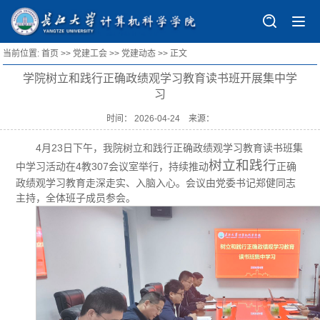
当前位置:
首页
>>
党建工会
>>
党建动态
>> 正文
首页
学院树立和践行正确政绩观学习教育读书班开展集中学
学院概况
习
学院简介
师资队伍
时间： 2026-04-24 来源：
历史沿革
师资概况
规章制度
4月23日下午，我院树立和践行正确政绩观学习教育读书班集
组织结构
导师风采
管理制度
树立和践行
中学习活动在4教307会议室举行，持续推动
正确
人才培养
政绩观学习教育走深走实、入脑入心。会议由党委书记郑健同志
现任领导
教师主页
办事指南
本科生培养
科学研究
主持，全体班子成员参会。
行政及教育部门
人才招聘
表格下载
研究生教育
研究机构
学生工作
专门委员会
国际化教育
研究方向
学工动态
党建工会
学院院徽
科研项目
就业信息
党建动态
学科竞赛
论文专著
学子风采
党员发展
竞赛目录
招生专栏