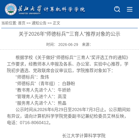
当前位置:
首页
>>
通知公告
>> 正文
首页
关于2026年“师德标兵”“三育人”推荐对象的公示
学院概况
时间： 2026-06-29 来源：
学院简介
师资队伍
历史沿革
根据学校《关于做好“师德标兵”“三育人”奖评选工作的通知》
师资概况
规章制度
工作要求，经教师本人申报及各系、办公室、实验中心推荐，学
组织结构
导师风采
院初步遴选、党政联席会议审议后，学院推荐对象如下：
管理制度
人才培养
“师德标兵”：詹炜
现任领导
教师主页
办事指南
本科生培养
“师德标兵”（青年组）：白静盼
科学研究
“教书育人先进个人”：牛娇娇
行政及教育部门
人才招聘
表格下载
研究生教育
研究机构
“管理育人先进个人”：高滢
学生工作
专门委员会
“服务育人先进个人”：熊晶
国际化教育
研究方向
学工动态
公示时间从2026年6月29日至2026年7月3日止。公示期间如
党建工会
学院院徽
有异议，请向计算机科学学院党委副书记兼纪检委员艾林反映，
科研项目
就业信息
党建动态
学科竞赛
电话：0716-8060412。
论文专著
学子风采
党员发展
竞赛目录
招生专栏
长江大学计算科学学院