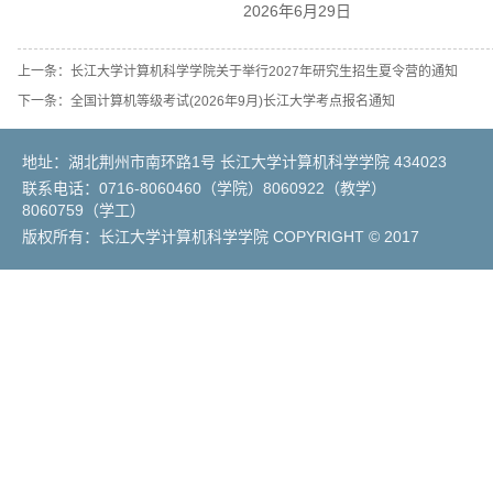
成果获奖
历届学生
2026年6月29日
工会活动
优秀案例
招生动态
合作交流
相关政策
学院简介
上一条：
长江大学计算机科学学院关于举行2027年研究生招生夏令营的通知
最新资讯
下一条：
师资状况
全国计算机等级考试(2026年9月)长江大学考点报名通知
导师介绍
专业介绍
地址：湖北荆州市南环路1号 长江大学计算机科学学院 434023
学生竞赛
联系电话：0716-8060460（学院）8060922（教学）
8060759（学工）
缤纷校园
版权所有：长江大学计算机科学学院 COPYRIGHT © 2017
就业升学
学子风采
优秀毕业生