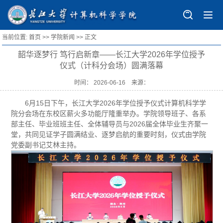
当前位置:
首页
>>
学院新闻
>> 正文
首页
韶华逐梦行 笃行启新章——长江大学2026年学位授予
学院概况
仪式（计科分会场）圆满落幕
学院简介
师资队伍
时间： 2026-06-16 来源：
历史沿革
师资概况
规章制度
6月15日下午，长江大学2026年学位授予仪式计算机科学学
组织结构
导师风采
院分会场在东校区薪火多功能厅隆重举办。学院领导班子、各系
管理制度
人才培养
部主任、毕业班班主任、全体辅导员与2026届全体毕业生齐聚一
现任领导
教师主页
办事指南
本科生培养
堂，共同见证学子圆满结业、逐梦启航的重要时刻，仪式由学院
科学研究
党委副书记艾林主持。
行政及教育部门
人才招聘
表格下载
研究生教育
研究机构
学生工作
专门委员会
国际化教育
研究方向
学工动态
党建工会
学院院徽
科研项目
就业信息
党建动态
学科竞赛
论文专著
学子风采
党员发展
竞赛目录
招生专栏