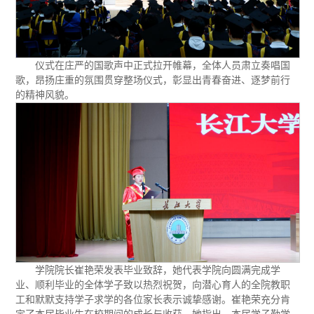
成果获奖
历届学生
工会活动
优秀案例
招生动态
合作交流
相关政策
学院简介
最新资讯
仪式在庄严的国歌声中正式拉开帷幕，全体人员肃立奏唱国
师资状况
歌，昂扬庄重的氛围贯穿整场仪式，彰显出青春奋进、逐梦前行
导师介绍
专业介绍
的精神风貌。
学生竞赛
缤纷校园
就业升学
学子风采
优秀毕业生
学院院长崔艳荣发表毕业致辞，她代表学院向圆满完成学
业、顺利毕业的全体学子致以热烈祝贺，向潜心育人的全院教职
工和默默支持学子求学的各位家长表示诚挚感谢。崔艳荣充分肯
定了本届毕业生在校期间的成长与收获，她指出，本届学子勤学